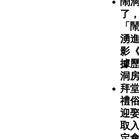
鬧
了
「
湧
影
據
洞房
拜
禮
迎
取
定