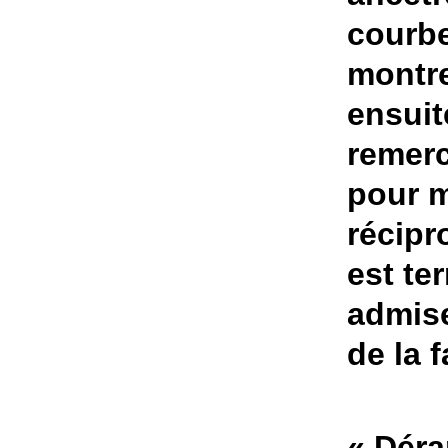
courbe
montre
ensuit
remerc
pour m
récipr
est te
admis
de la 
« Déra