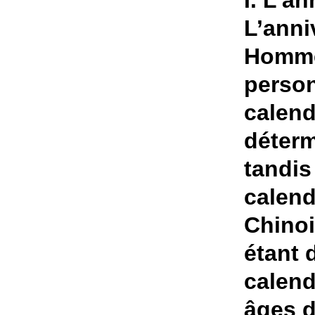
I. L’an
L’anni
Homme
person
calend
déterm
tandis
calend
Chinoi
étant 
calend
âges d