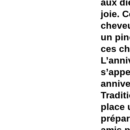
aux di
joie. 
cheveu
un pin
ces c
L’anni
s’appe
anniv
Tradit
place 
prépar