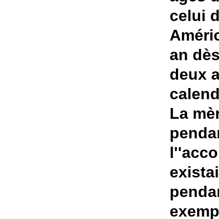
celui 
Améric
an dès
deux a
calend
La mèr
pendan
l''acc
exista
pendan
exempl