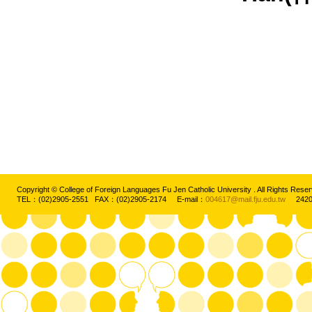
Copyright © College of Foreign Languages Fu Jen Catholic University . All Rights
TEL：(02)2905-2551 FAX：(02)2905-2174 E-mail：
004617@mail.fju.edu.tw
2420