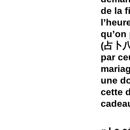
de la 
l’heur
qu’on 
(占卜八字
par ce
mariag
une do
cette 
cadeau