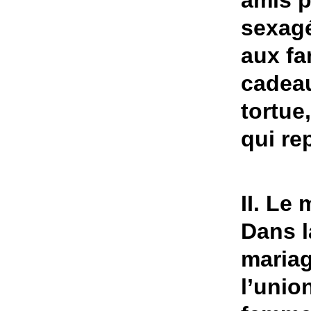
amis p
sexagé
aux fa
cadeau
tortue
qui re
II. Le
Dans l
mariag
l’unio