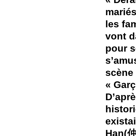
mariés
les fa
vont d
pour s
s’amus
scène 
« Gar
D’aprè
histor
exista
Han(