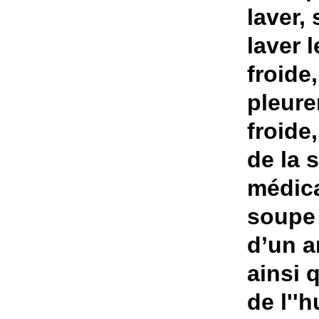
laver,
laver 
froide
pleure
froide,
de la 
médica
soupe 
d’un a
ainsi 
de l''