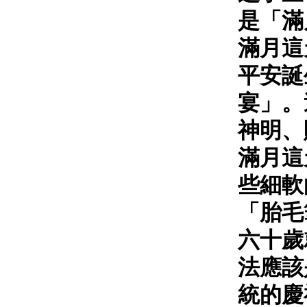
是「滿
滿月這
平安誕
宴」。
神明、
滿月這
些細軟
「胎毛
六十歲
法應該
統的慶