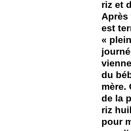
riz et 
Après 
est ter
« plei
journé
vienne
du béb
mère. 
de la 
riz hu
pour m