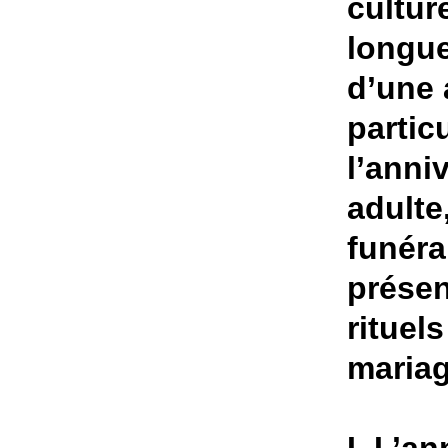
cultur
longue
d’une 
partic
l’anni
adulte
funérai
présen
rituel
mariag