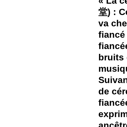
« La c
堂) : C
va che
fiancé
fiancé
bruits
musiqu
Suivan
de cér
fiancé
exprim
ancêtr