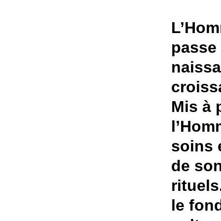
L’Homm
passe 
naissa
croiss
Mis à 
l’Homm
soins 
de son
rituel
le fon