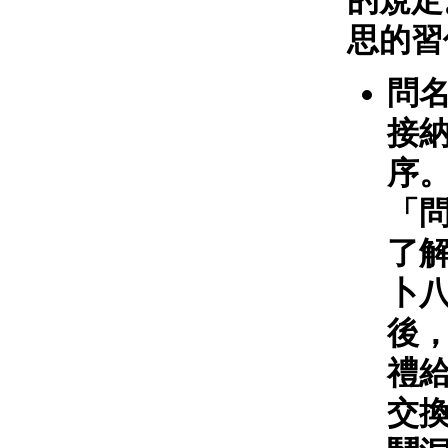
的規定
思的習
問
接
序
「
了
卜
後
禮
交