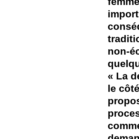
femme
import
conséq
tradit
non-éc
quelqu
« La d
le côt
propos
proce
commen
deman