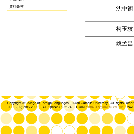
資料彙整
沈中衡
柯玉枝
姚孟昌
Copyright © College of Foreign Languages Fu Jen Catholic University . All Rights
TEL：(02)2905-2551 FAX：(02)2905-2174 E-mail：
004617@mail.fju.edu.tw
2420