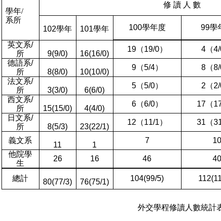
修
讀
人
數
學年/
系所
100
學年度
99
學
102
學年
101
學年
英文系
/
19
（
19/0
）
4
（
4/
所
9(9/0)
16(16/0)
德語系
/
9
（
5/4
）
8
（
8/
所
8(8/0)
10(10/0)
法文系
/
5
（
5/0
）
2
（
2/
所
3(3/0)
6(6/0)
西文系
/
6
（
6/0
）
17
（
1
所
15(15/0)
4(4/0)
日文系
/
12
（
11/1
）
31
（
3
所
8(5/3)
23(22/1)
義文系
7
1
11
1
他院學
26
16
46
4
生
總計
104(99/5)
112(11
80(77/3)
76(75/1)
外交學程修讀人數統計