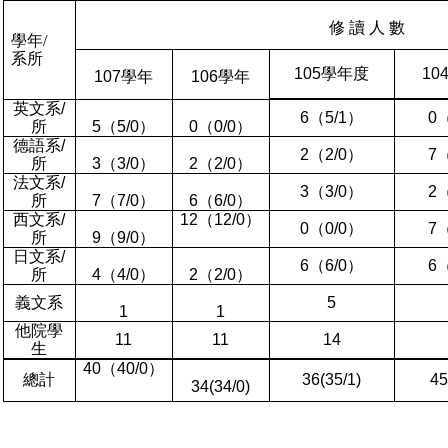
修
讀
人
數
學年/
系所
105
學年度
10
107
學年
106
學年
英文系
/
6
（
5/1
）
0
所
5
（
5/0
）
0
（
0/0
）
德語系
/
2
（
2/0
）
7
所
3
（
3/0
）
2
（
2/0
）
法文系
/
3
（
3/0
）
2
所
7
（
7/0
）
6
（
6/0
）
西文系
/
12
（
12/0
）
0
（
0/0
）
7
所
9
（
9/0
）
日文系
/
6
（
6/0
）
6
所
4
（
4/0
）
2
（
2/0
）
義文系
5
1
1
他院學
11
11
14
生
40
（
40/0
）
總計
36(35/1)
45
34(34/0)