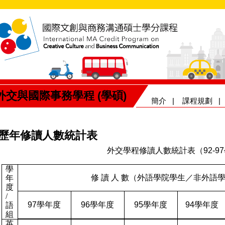
外交與國際事務學程 (學碩)
簡介
|
課程規劃
歷年修讀人數統計表
外交學程修讀人數統計表（
92-97
學
修
讀
人
數（外語學院學生／非外語
年
度
/
97
學年度
96
學年度
95
學年度
94
學年度
語
組
英