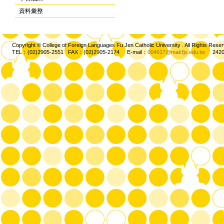
資料彙整
Copyright © College of Foreign Languages Fu Jen Catholic University . All Rights
TEL：(02)2905-2551 FAX：(02)2905-2174 E-mail：
004617@mail.fju.edu.tw
2420