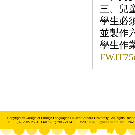
三、兒
學生必
並製作
學生作
FWJT75
Copyright © College of Foreign Languages Fu Jen Catholic University . All Rights
TEL：(02)2905-2551 FAX：(02)2905-2174 E-mail：
004617@mail.fju.edu.tw
2420