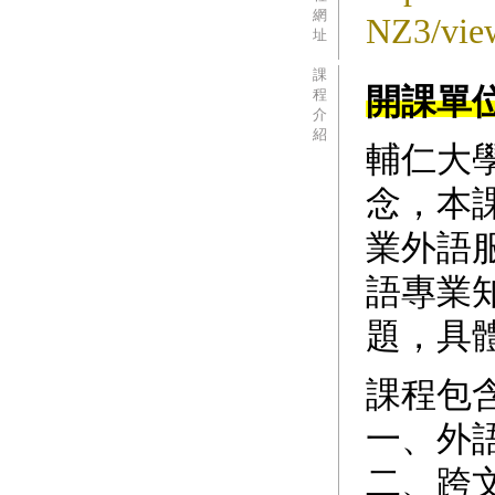
網
NZ3/vie
址
課
開課單
程
介
紹
輔仁大
念，本
業外語
語專業
題，具
課程包
一、外
二、跨