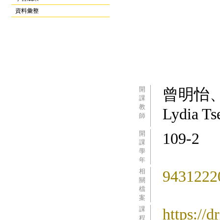
資料彙整
開
曾明怡
課
教
Lydia T
師
開
109-2
課
學
年
相
9431222
關
檔
案
課
https:/
程