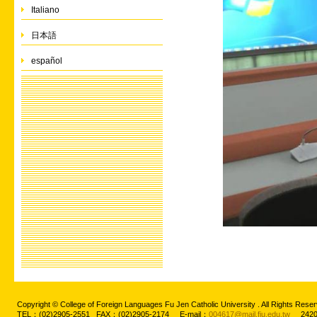
Italiano
日本語
español
Copyright © College of Foreign Languages Fu Jen Catholic University . All Rights
TEL：(02)2905-2551 FAX：(02)2905-2174 E-mail：
004617@mail.fju.edu.tw
2420