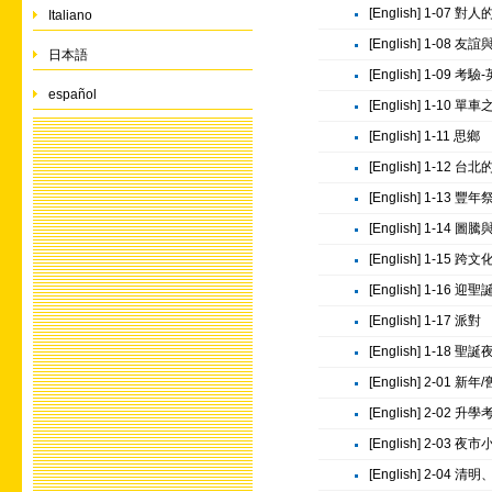
[English] 1-07 對
Italiano
[English] 1-08
日本語
[English] 1-09
español
[English] 1-10 單
[English] 1-11 思鄉
[English] 1-12
[English] 1-13 豐年
[English] 1-14 圖
[English] 1-15 跨
[English] 1-16 迎聖
[English] 1-17 派對
[English] 1-18 聖誕
[English] 2-01 新
[English] 2-02 
[English] 2-03 夜
[English] 2-04 清