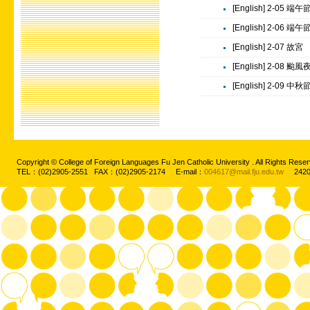
[English] 2-05 端
[English] 2-06 端
[English] 2-07 故宮
[English] 2-08 颱風
[English] 2-09 中秋
Copyright © College of Foreign Languages Fu Jen Catholic University . All Rights
TEL：(02)2905-2551 FAX：(02)2905-2174 E-mail：
004617@mail.fju.edu.tw
2420