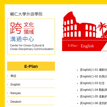
English
E-Plan /
E-Plan
[English] 1-01 攝
華語
[English] 1-02 自
[English] 1-03 社交
English
[English] 1-04 
français
[English] 1-05 道
Deutsch
[English] 1-06 道