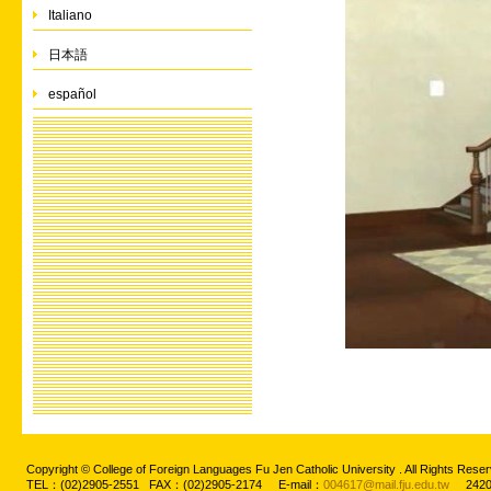
Italiano
日本語
español
Copyright © College of Foreign Languages Fu Jen Catholic University . All Rights
TEL：(02)2905-2551 FAX：(02)2905-2174 E-mail：
004617@mail.fju.edu.tw
2420