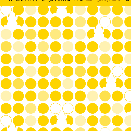
TEL：(02)2905-2551 FAX：(02)2905-2174 E-mail：
004617@mail.fju.edu.tw
2420