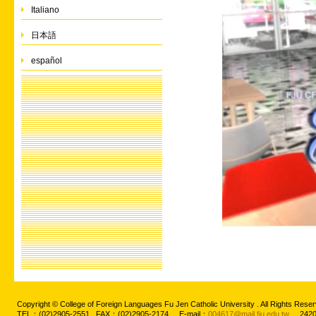
Italiano
日本語
español
Copyright © College of Foreign Languages Fu Jen Catholic University . All Rights
TEL：(02)2905-2551 FAX：(02)2905-2174 E-mail：
004617@mail.fju.edu.tw
2420