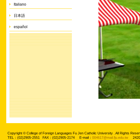
Italiano
日本語
español
Copyright © College of Foreign Languages Fu Jen Catholic University . All Rights
TEL：(02)2905-2551 FAX：(02)2905-2174 E-mail：
004617@mail.fju.edu.tw
2420