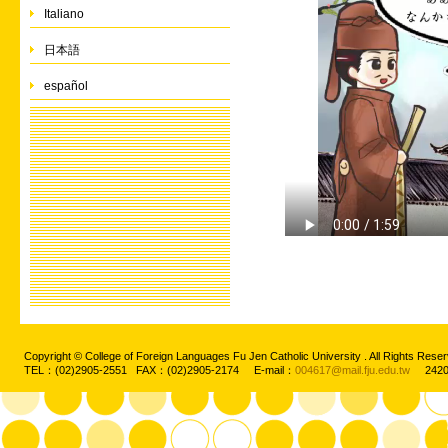
Italiano
日本語
español
Copyright © College of Foreign Languages Fu Jen Catholic University . All Rights
TEL：(02)2905-2551 FAX：(02)2905-2174 E-mail：
004617@mail.fju.edu.tw
2420