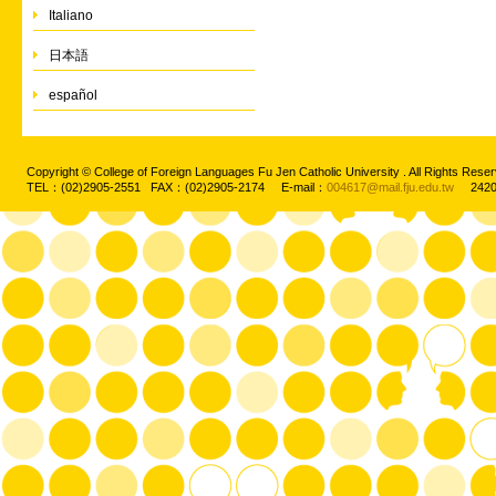
Italiano
日本語
español
Copyright © College of Foreign Languages Fu Jen Catholic University . All Rights
TEL：(02)2905-2551 FAX：(02)2905-2174 E-mail：
004617@mail.fju.edu.tw
2420