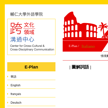
Italiano
E-Plan /
情境
| 圖解詞語 |
E-Plan
華語
English
français
Deutsch