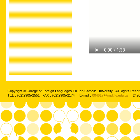
Copyright © College of Foreign Languages Fu Jen Catholic University . All Rights
TEL：(02)2905-2551 FAX：(02)2905-2174 E-mail：
004617@mail.fju.edu.tw
2420