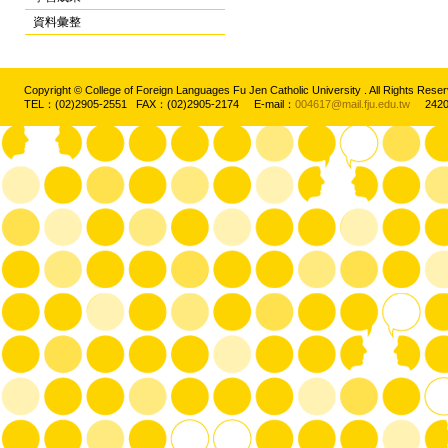
資料彙整
Copyright © College of Foreign Languages Fu Jen Catholic University . All Rights
TEL：(02)2905-2551 FAX：(02)2905-2174 E-mail：
004617@mail.fju.edu.tw
2420