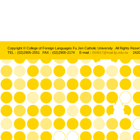
Copyright © College of Foreign Languages Fu Jen Catholic University . All Rights
TEL：(02)2905-2551 FAX：(02)2905-2174 E-mail：
004617@mail.fju.edu.tw
2420