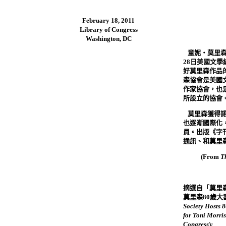
February 18, 2011
Library of Congress
Washington, DC

童妮‧莫里
28
日美國文學
好莫里森作品
森協會是美國
作家協會，也
所設立的協會

莫里森獲得
也逐漸國際化
員。出版《字
通訊、和莫里
(From
T
摘選自「莫里
莫里森
80
歲大
Society Hosts 
for Toni Morris
Congress
)
: