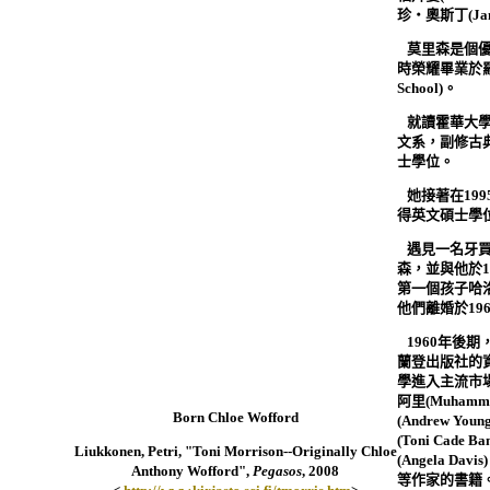
珍‧奧斯丁
(Ja

莫里森是個
時榮耀畢業於
School)
。

就讀霍華大
文系，副修古
士學位。

她接著在
199
得英文碩士學

遇見一名牙
森，並與他於
1
第一個孩子哈
他們離婚於
19

1960
年後期
蘭登出版社的
學進入主流市
阿里
(Muhamma
Born Chloe Wofford
(Andrew Young
(Toni Cade Ba
Liukkonen, Petri, "Toni Morrison--Originally Chloe
(Angela Davis)
Anthony Wofford",
Pegasos
, 2008
等作家的書籍