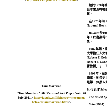
<
http://www.kirjasto.sci.fi/tmorris.htm
>

她於
1970
年
這本書沒有暢
賞。

在
1975
年時
National Book

Beloved
於
19
年，此書贏得
P
獎。

1987
年起，
大學擔任人文
(Robert F. Goh
Robert F. Goh
譽教授」；一

1993
年，童
學獎。她是史
是第一位黑人
Toni Morrison
B.
代表作
Sele
"Toni Morrison."
MU Personal Web Pages
. Web. 20

The Bluest E
July 2011. <
http://faculty.millikin.edu/~moconner/
beloved/tonimorrison.html
>.

Sula
(1974)