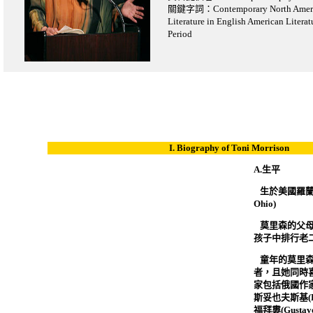
關鍵字詞：Contemporary North Americ
Literature in English American Litera
Period
I. Biography of Toni Morrison
A.
生平

生於美國羅
Ohio)

莫里森的父
孩子中排行老

童年的莫里
者，且她同時
家包括俄國作
斯妥也夫斯基
(
福拜婁
(Gustav