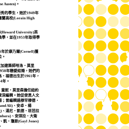
ne Austen)
。
優秀的學生，她於
1949
年
羅蘭高校
(Lorain High
學
(Howard University)
英
典學，並在
1953
年取得學
5
年於康乃爾
(Cornell)
獲
位。
買加建築師哈洛‧莫里
958
年戀愛結婚，她們的
洛‧福德出生於
1961
年，
64
年。
，童妮‧莫里森擔任紐約
資深編輯。她促使黑人文
場；曾編輯過穆罕穆德‧
nd Ali)
、安卓‧楊
)
、湯尼‧凱德‧班芭拉
mbara)
、安琪拉‧大衛
、凱‧瓊斯
(Gayl Jones)
。