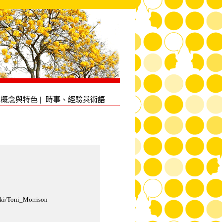
化概念與特色
|
時事、經驗與術語
i/Toni_Morrison