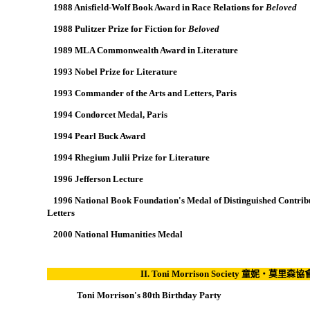

1988 Anisfield-Wolf Book Award in Race Relations for
Beloved

1988 Pulitzer Prize for Fiction for
Beloved

1989 MLA Commonwealth Award in Literature

1993 Nobel Prize for Literature

1993 Commander of the Arts and Letters, Paris

1994 Condorcet Medal, Paris

1994 Pearl Buck Award

1994 Rhegium Julii Prize for Literature

1996 Jefferson Lecture

1996 National Book Foundation's Medal of Distinguished Contrib
Letters

2000 National Humanities Medal
II. Toni Morrison Society
童妮‧莫里森協
Toni Morrison's 80th Birthday Party