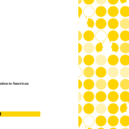
ution to American
會