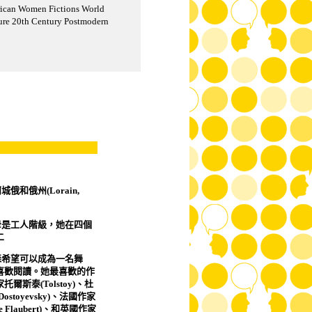
an Women Fictions World
ture 20th Century Postmodern
蘭城俄和俄州
(Lorain,
母是工人階級，她在四個
二
森希望可以成為一名舞
喜歡閱讀。她最喜歡的作
家托爾斯泰
(Tolstoy)
、杜
Dostoyevsky)
、法國作家
e Flaubert)
、和英國作家