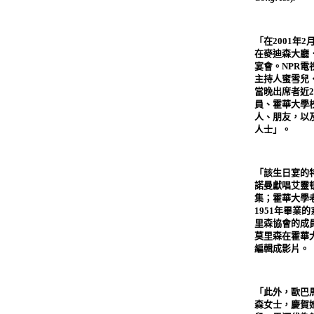
「在
2001
年
2
在麥迪森大廳
宴會。
NPR
電
主持人蜜雪兒
當晚出席者近
2
員、霍華大學
人、朋友，以
人士」。
「該生日宴的
諾曼獻唱艾靈
集；霍華大學
1951
年畢業的
里森協會的成
莫里森在霍華
編輯成影片。
「此外，歐巴
森女士，慶賀