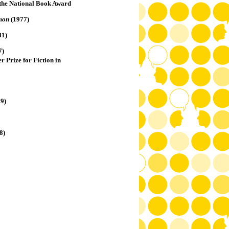
the National Book Award
omon
(1977)
81)
7)
r Prize for Fiction in
9)
8)