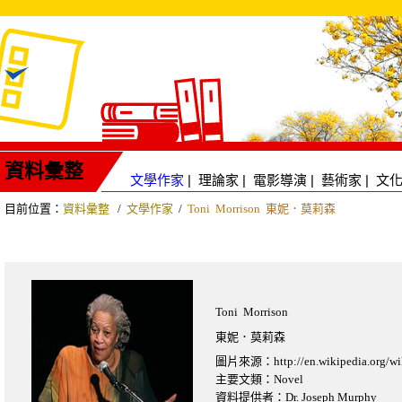
資料彙整
文學作家
|
理論家
|
電影導演
|
藝術家
|
文
目前位置：
資料彙整
/
文學作家
/
Toni Morrison 東妮．莫莉森
Toni Morrison
東妮．莫莉森
圖片來源：http://en.wikipedia.org/wik
主要文類：Novel
資料提供者：Dr. Joseph Murphy