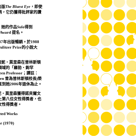
出版
The Bluest Eye
，即使
銷，它仍獲得批評家的讚
，她的作品
Sula
得到
 Award
提名。
87
年出版暢銷。於
1988
ulitzer Prize
的小說大
童妮‧莫里森在普林斯頓
領域的「羅勃‧鉤罕
een Professor
；譯註：
een
曾為普林斯頓校長
)
榮
直到她
2006
年退休為止。
妮‧莫里森獲得諾貝爾文
上第八位女性得獎者，也
女性得獎者。
cted Works
ye
(1970)