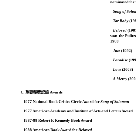
nominated for 

Song of Sol

Tar Baby
(19

Beloved
(198
won the Pulitze
1988

Jazz
(1992)

Paradise
(199

Love
(2003)

A Mercy
(200
C.
重要獲獎記錄
Awards

1977 National Book Critics Circle Award for
Song of Solomon

1977 American Academy and Institute of Arts and Letters Award

1987-88 Robert F. Kennedy Book Award

1988 American Book Award for
Beloved