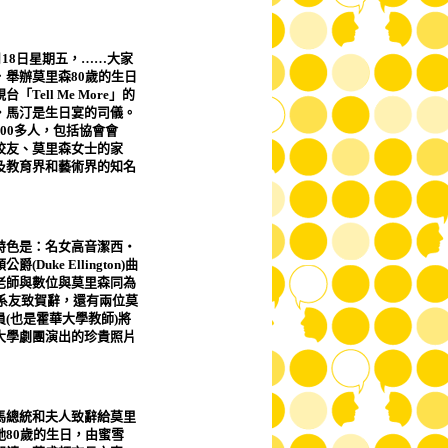
月
18
日星期五，
……
大家
．舉辦莫里森
80
歲的生日
視台「
Tell Me More
」的
‧馬汀是生日宴的司儀。
00
多人，包括協會會
校友、莫里森女士的家
及教育界和藝術界的知名
特色是：名女高音潔西‧
頓公爵
(Duke Ellington)
曲
老師與數位與莫里森同為
系友致賀辭，還有兩位莫
員
(
也是霍華大學教師
)
將
大學劇團演出的珍貴照片
馬總統和夫人致辭給莫里
她
80
歲的生日，由蜜雪