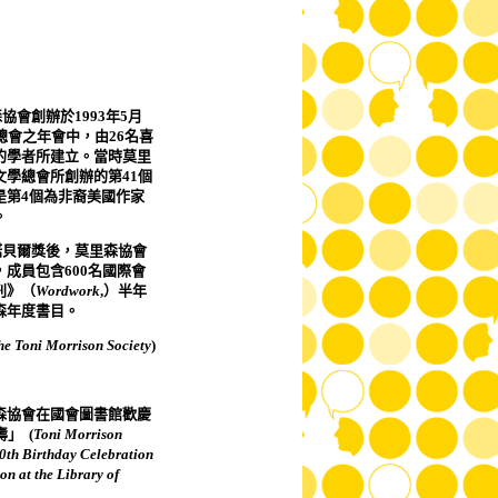
森協會創辦於
1993
年
5
月
總會之年會中，由
26
名喜
的學者所建立。當時莫里
文學總會所創辦的第
41
個
是第
4
個為非裔美國作家
。
諾貝爾獎後，莫里森協會
，成員包含
600
名國際會
刊》（
Wordwork
,
）半年
森年度書目。
he Toni Morrison Society
)
森協會在國會圖書館歡慶
壽」
(
Toni Morrison
80th Birthday Celebration
on at the Library of