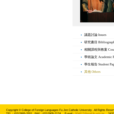
議題討論 Issues
研究書目 Bibliograp
相關課程與教案 Courses 
學術論文 Academic P
學生報告 Student Pap
其他 Others
Copyright © College of Foreign Languages Fu Jen Catholic University . All Rights
TEL：(02)2905-2551 FAX：(02)2905-2174 E-mail：
004617@mail.fju.edu.tw
2420