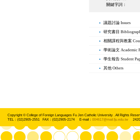
關鍵字詞：
議題討論 Issues
研究書目 Bibliograp
相關課程與教案 Courses 
學術論文 Academic P
學生報告 Student Pap
其他 Others
Copyright © College of Foreign Languages Fu Jen Catholic University . All Rights
TEL：(02)2905-2551 FAX：(02)2905-2174 E-mail：
004617@mail.fju.edu.tw
2420