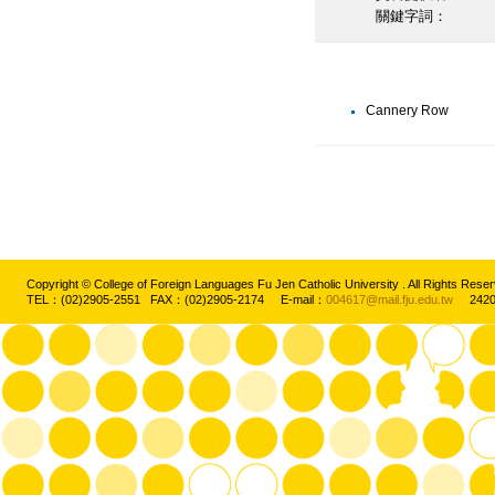
關鍵字詞：
Cannery Row
Copyright © College of Foreign Languages Fu Jen Catholic University . All Rights
TEL：(02)2905-2551 FAX：(02)2905-2174 E-mail：
004617@mail.fju.edu.tw
2420