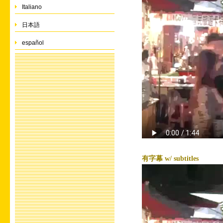
Italiano
日本語
español
有字幕 w/ subtitles