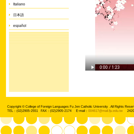
Italiano
日本語
español
Copyright © College of Foreign Languages Fu Jen Catholic University . All Rights
TEL：(02)2905-2551 FAX：(02)2905-2174 E-mail：
004617@mail.fju.edu.tw
2420