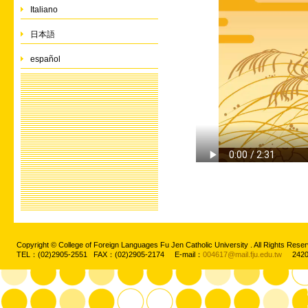
Italiano
日本語
español
Copyright © College of Foreign Languages Fu Jen Catholic University . All Rights
TEL：(02)2905-2551 FAX：(02)2905-2174 E-mail：
004617@mail.fju.edu.tw
2420