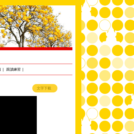
讀
|
跟讀練習
|
文字下載