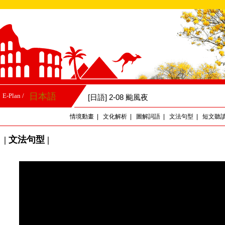
日本語
E-Plan /
[日語] 2-08 颱風夜
情境動畫
|
文化解析
|
圖解詞語
|
文法句型
|
短文聽
| 文法句型 |