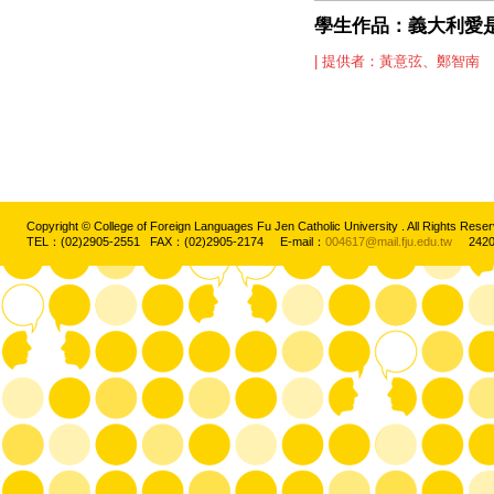
學生作品：義大利愛
| 提供者：黃意弦、鄭智南
Copyright © College of Foreign Languages Fu Jen Catholic University . All Rights
TEL：(02)2905-2551 FAX：(02)2905-2174 E-mail：
004617@mail.fju.edu.tw
2420