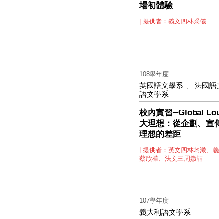
場初體驗
| 提供者：義文四林采儀
108學年度
英國語文學系
、
法國語
語文學系
校內實習─Global L
大理想：從企劃、宣
理想的差距
| 提供者：英文四林均澂、
蔡欣樺、法文三周媺喆
107學年度
義大利語文學系