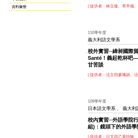
| 提供者：林玉璇、李亭儀
資料彙整
110學年度
義大利語文學系
校外實習─緯昶國際
Santé！義起乾杯吧
甘苦談
| 提供者：法文四廖珮媜、
109學年度
日本語文學系
、
義大利
校內實習─外語學院行
組)：鏡頭下的外語學
| 提供者：日文四乙黃恬愉