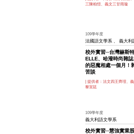
三陳柏愷、義文三甘雨璇
109學年度
法國語文學系
、
義大利
校外實習─台灣赫斯
ELLE、哈潑時尚雜誌
的惡魔相處一個月！
苦談
| 提供者：法文四王齊琝、
黎宣廷
109學年度
義大利語文學系
校外實習─慧強實業