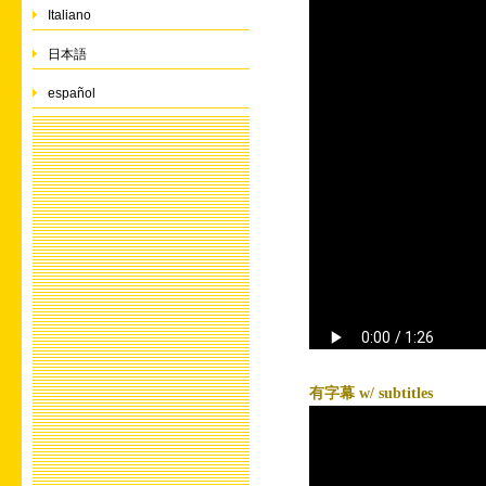
Italiano
日本語
español
有字幕 w/ subtitles