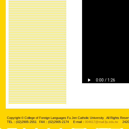
Copyright © College of Foreign Languages Fu Jen Catholic University . All Rights
TEL：(02)2905-2551 FAX：(02)2905-2174 E-mail：
004617@mail.fju.edu.tw
2420