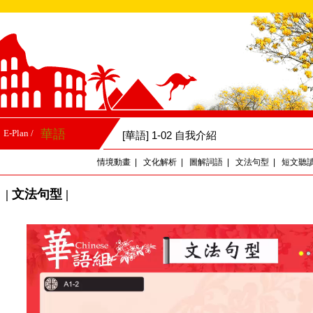
華語
E-Plan /
[華語] 1-02 自我介紹
情境動畫
|
文化解析
|
圖解詞語
|
文法句型
|
短文聽
| 文法句型 |