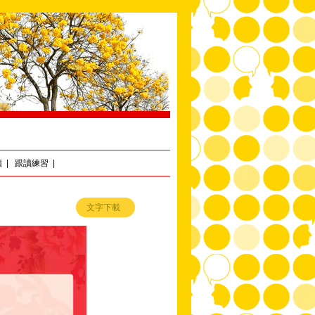
讀
|
跟讀練習
|
文字下載