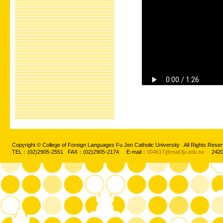
Copyright © College of Foreign Languages Fu Jen Catholic University . All Rights
TEL：(02)2905-2551 FAX：(02)2905-2174 E-mail：
004617@mail.fju.edu.tw
2420