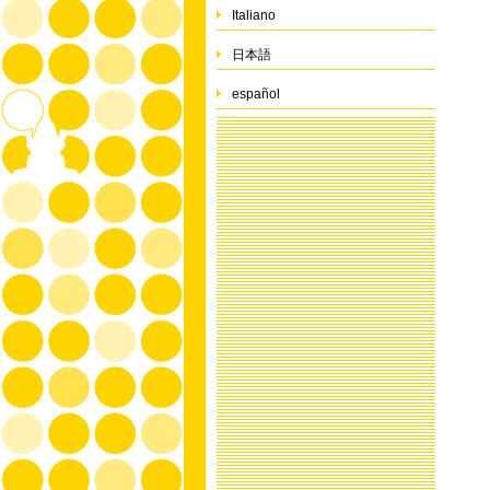
Italiano
日本語
español