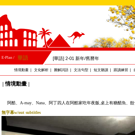
華語
E-Plan /
[華語] 2-01 新年/舊曆年
情境動畫
|
文化解析
|
圖解詞語
|
文法句型
|
短文聽讀
|
跟讀練習
|
| 情境動畫 |
阿酷、A-may、Nana、阿丁四人在阿酷家吃年夜飯,桌上有糖醋魚、餃
無字幕w/out subtitles