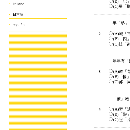
(B)「記
Italiano
(C)星「
日本語
手「勢」
español
2
(A)城「
(B)「四
(C)技「
年年有「
3
(A)教「
(B)「愉
(C)郵「
「鞭」炮
4
(A)旁「
(B)「變
(C)照「