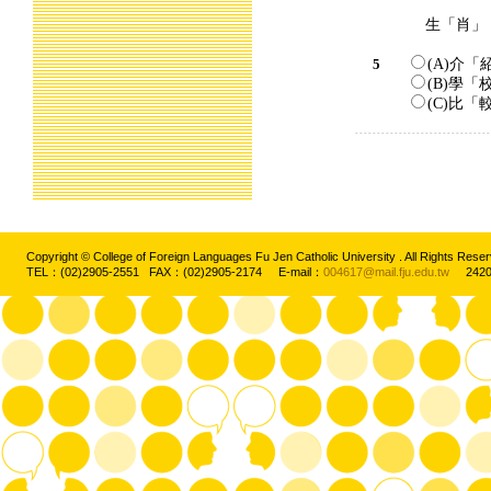
生「肖」
5
(A)介「
(B)學「
(C)比「
Copyright © College of Foreign Languages Fu Jen Catholic University . All Rights
TEL：(02)2905-2551 FAX：(02)2905-2174 E-mail：
004617@mail.fju.edu.tw
2420