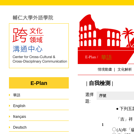
華語
E-Plan /
情境動畫
|
文化解析
| 自我檢測 |
E-Plan
選擇
華語
序號
題:
English
● 下列
français
「吉」祥
1
Deutsch
(A)年「