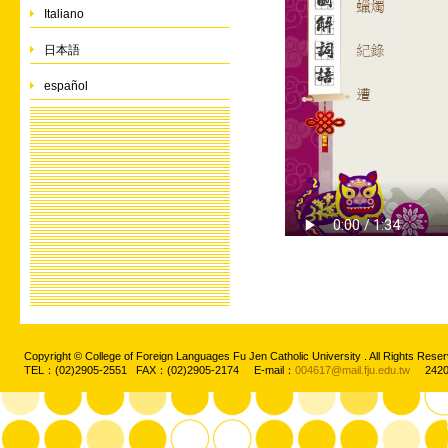
Italiano
日本語
español
Copyright © College of Foreign Languages Fu Jen Catholic University . All Rights
TEL：(02)2905-2551 FAX：(02)2905-2174 E-mail：
004617@mail.fju.edu.tw
2420