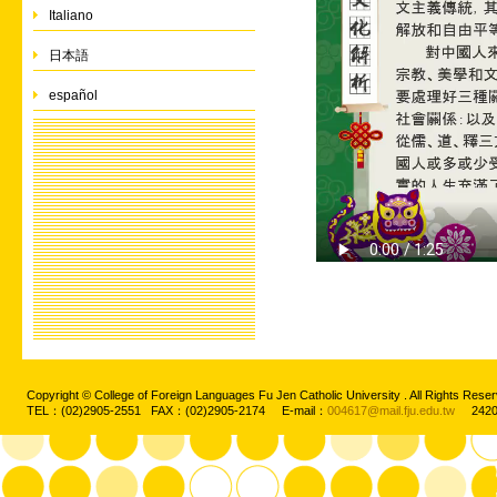
Italiano
日本語
español
Copyright © College of Foreign Languages Fu Jen Catholic University . All Rights
TEL：(02)2905-2551 FAX：(02)2905-2174 E-mail：
004617@mail.fju.edu.tw
2420