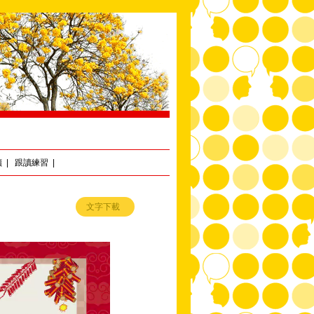
讀
|
跟讀練習
|
文字下載