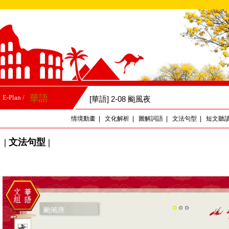
華語
E-Plan /
[華語] 2-08 颱風夜
情境動畫
|
文化解析
|
圖解詞語
|
文法句型
|
短文聽
| 文法句型 |