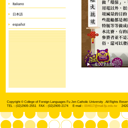
Italiano
日本語
español
Copyright © College of Foreign Languages Fu Jen Catholic University . All Rights
TEL：(02)2905-2551 FAX：(02)2905-2174 E-mail：
004617@mail.fju.edu.tw
2420