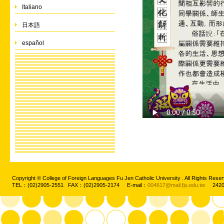
Italiano
日本語
español
Copyright © College of Foreign Languages Fu Jen Catholic University . All Rights
TEL：(02)2905-2551 FAX：(02)2905-2174 E-mail：
004617@mail.fju.edu.tw
2420